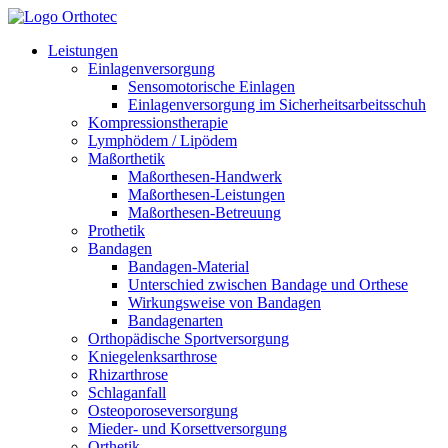
Leistungen
Einlagenversorgung
Sensomotorische Einlagen
Einlagenversorgung im Sicherheitsarbeitsschuh
Kompressionstherapie
Lymphödem / Lipödem
Maßorthetik
Maßorthesen-Handwerk
Maßorthesen-Leistungen
Maßorthesen-Betreuung
Prothetik
Bandagen
Bandagen-Material
Unterschied zwischen Bandage und Orthese
Wirkungsweise von Bandagen
Bandagenarten
Orthopädische Sportversorgung
Kniegelenksarthrose
Rhizarthrose
Schlaganfall
Osteoporoseversorgung
Mieder- und Korsettversorgung
Orthetik