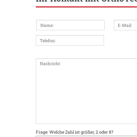
Bitte
lasse
dieses
Feld
leer.
Bitte
lasse
dieses
Feld
leer.
Frage: Welche Zahl ist größer, 2 oder 8?